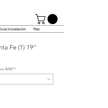
Guía instalación
Más
ta Fe (1) 19''
por $250?
*