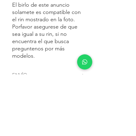
El birlo de este anuncio
solamete es compatible con
el rin mostrado en la foto.
Porfavor asegurese de que
sea igual a su rin, si no
encuentra el que busca
preguntenos por más
modelos.
ENVÍO
Envío gratis
a toda la república
FORMAS DE PAGO
mexicana.
Reciba sus birlos al siguiente día hábil
Para pagar agrega al carrito y luego
FACTURACIÓN E IMPUESTOS
o 2 días hábiles como máximo.
procede con la compra.
Enviamos por:
DHL, FEDEX,
Te dará las siguientes opciones
ESTAFETA, REDPACK.
Los precios mostrados incluyen IVA.
POLÍTICA DE DEVOLUCIÓN.
1.- Depósito o transferencia.
Para esto