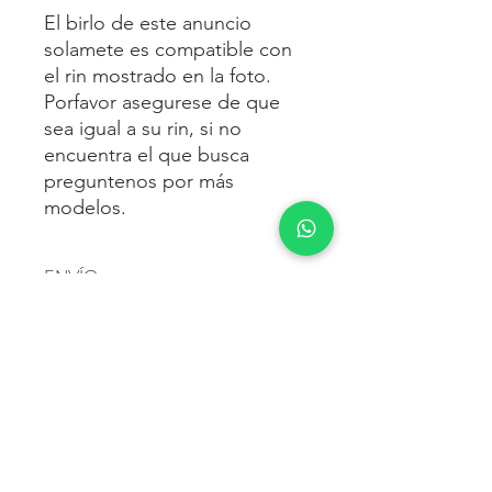
El birlo de este anuncio
solamete es compatible con
el rin mostrado en la foto.
Porfavor asegurese de que
sea igual a su rin, si no
encuentra el que busca
preguntenos por más
modelos.
ENVÍO
Envío gratis
a toda la república
FORMAS DE PAGO
mexicana.
Reciba sus birlos al siguiente día hábil
Para pagar agrega al carrito y luego
FACTURACIÓN E IMPUESTOS
o 2 días hábiles como máximo.
procede con la compra.
Enviamos por:
DHL, FEDEX,
Te dará las siguientes opciones
ESTAFETA, REDPACK.
Los precios mostrados incluyen IVA.
POLÍTICA DE DEVOLUCIÓN.
1.- Depósito o transferencia.
Para esto