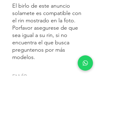
El birlo de este anuncio
solamete es compatible con
el rin mostrado en la foto.
Porfavor asegurese de que
sea igual a su rin, si no
encuentra el que busca
preguntenos por más
modelos.
ENVÍO
Envío gratis
a toda la república
FORMAS DE PAGO
mexicana.
Reciba sus birlos al siguiente día hábil
Para pagar agrega al carrito y luego
FACTURACIÓN E IMPUESTOS
o 2 días hábiles como máximo.
procede con la compra.
Enviamos por:
DHL, FEDEX,
Te dará las siguientes opciones
ESTAFETA, REDPACK.
Los precios mostrados incluyen IVA.
POLÍTICA DE DEVOLUCIÓN.
1.- Depósito o transferencia.
Para esto