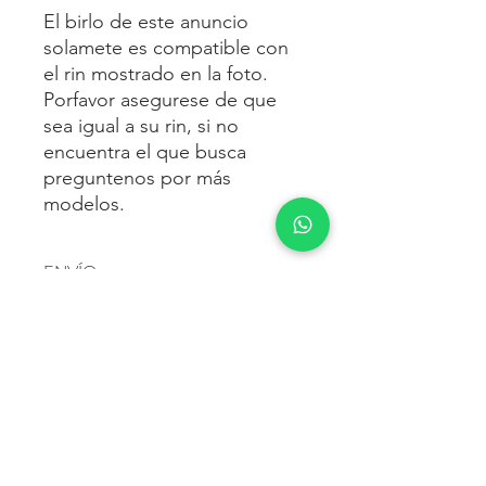
El birlo de este anuncio
solamete es compatible con
el rin mostrado en la foto.
Porfavor asegurese de que
sea igual a su rin, si no
encuentra el que busca
preguntenos por más
modelos.
ENVÍO
Envío gratis
a toda la república
FORMAS DE PAGO
mexicana.
Reciba sus birlos al siguiente día hábil
Para pagar agrega al carrito y luego
FACTURACIÓN E IMPUESTOS
o 2 días hábiles como máximo.
procede con la compra.
Enviamos por:
DHL, FEDEX,
Te dará las siguientes opciones
ESTAFETA, REDPACK.
Los precios mostrados incluyen IVA.
POLÍTICA DE DEVOLUCIÓN.
1.- Depósito o transferencia.
Para esto