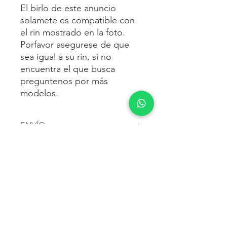
El birlo de este anuncio
solamete es compatible con
el rin mostrado en la foto.
Porfavor asegurese de que
sea igual a su rin, si no
encuentra el que busca
preguntenos por más
modelos.
ENVÍO
Envío gratis
a toda la república
FORMAS DE PAGO
mexicana.
Reciba sus birlos al siguiente día hábil
Para pagar agrega al carrito y luego
FACTURACIÓN E IMPUESTOS
o 2 días hábiles como máximo.
procede con la compra.
Enviamos por:
DHL, FEDEX,
Te dará las siguientes opciones
ESTAFETA, REDPACK.
Los precios mostrados incluyen IVA.
POLÍTICA DE DEVOLUCIÓN.
1.- Depósito o transferencia.
Para esto