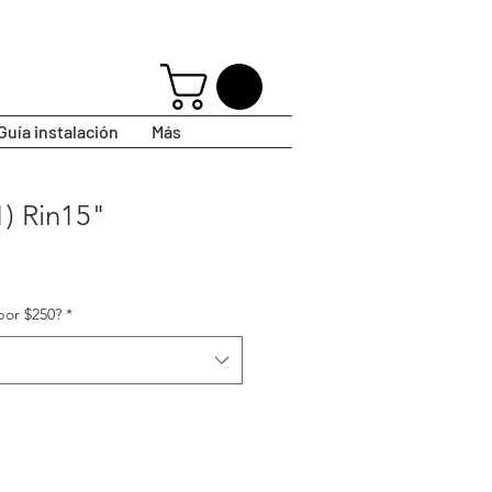
Guía instalación
Más
1) Rin15"
por $250?
*