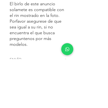
El birlo de este anuncio
solamete es compatible con
el rin mostrado en la foto.
Porfavor asegurese de que
sea igual a su rin, si no
encuentra el que busca
preguntenos por más
modelos.
ENVÍO
Envío gratis
a toda la república
FORMAS DE PAGO
mexicana.
Reciba sus birlos al siguiente día hábil
Para pagar agrega al carrito y luego
FACTURACIÓN E IMPUESTOS
o 2 días hábiles como máximo.
procede con la compra.
Enviamos por:
DHL, FEDEX,
Te dará las siguientes opciones
ESTAFETA, REDPACK.
Los precios mostrados incluyen IVA.
POLÍTICA DE DEVOLUCIÓN.
1.- Depósito o transferencia.
Para esto