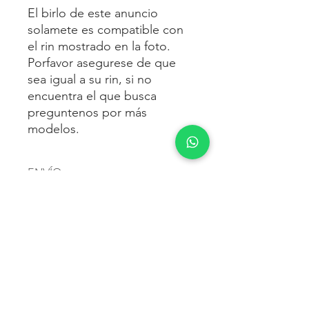
El birlo de este anuncio
solamete es compatible con
el rin mostrado en la foto.
Porfavor asegurese de que
sea igual a su rin, si no
encuentra el que busca
preguntenos por más
modelos.
ENVÍO
Envío gratis
a toda la república
FORMAS DE PAGO
mexicana.
Reciba sus birlos al siguiente día hábil
Para pagar agrega al carrito y luego
FACTURACIÓN E IMPUESTOS
o 2 días hábiles como máximo.
procede con la compra.
Enviamos por:
DHL, FEDEX,
Te dará las siguientes opciones
ESTAFETA, REDPACK.
Los precios mostrados incluyen IVA.
POLÍTICA DE DEVOLUCIÓN.
1.- Depósito o transferencia.
Para esto