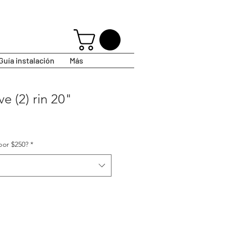
Guía instalación
Más
e (2) rin 20"
por $250?
*