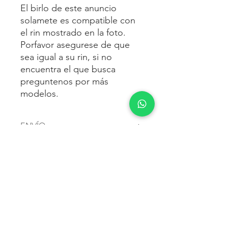
El birlo de este anuncio
solamete es compatible con
el rin mostrado en la foto.
Porfavor asegurese de que
sea igual a su rin, si no
encuentra el que busca
preguntenos por más
modelos.
ENVÍO
Envío gratis
a toda la república
FORMAS DE PAGO
mexicana.
Reciba sus birlos al siguiente día hábil
Para pagar agrega al carrito y luego
FACTURACIÓN E IMPUESTOS
o 2 días hábiles como máximo.
procede con la compra.
Enviamos por:
DHL, FEDEX,
Te dará las siguientes opciones
ESTAFETA, REDPACK.
Los precios mostrados incluyen IVA.
POLÍTICA DE DEVOLUCIÓN.
1.- Depósito o transferencia.
Para esto