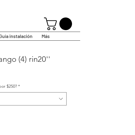
Guía instalación
Más
go (4) rin20''
por $250?
*