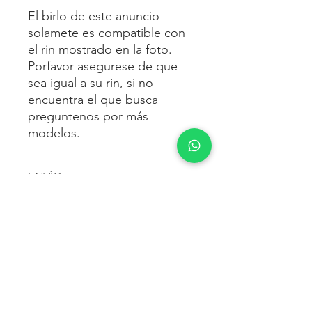
El birlo de este anuncio
solamete es compatible con
el rin mostrado en la foto.
Porfavor asegurese de que
sea igual a su rin, si no
encuentra el que busca
preguntenos por más
modelos.
ENVÍO
Envío gratis
a toda la república
FORMAS DE PAGO
mexicana.
Reciba sus birlos al siguiente día hábil
Para pagar agrega al carrito y luego
FACTURACIÓN E IMPUESTOS
o 2 días hábiles como máximo.
procede con la compra.
Enviamos por:
DHL, FEDEX,
Te dará las siguientes opciones
ESTAFETA, REDPACK.
Los precios mostrados incluyen IVA.
POLÍTICA DE DEVOLUCIÓN.