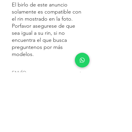
El birlo de este anuncio
solamente es compatible con
el rin mostrado en la foto.
Porfavor asegurese de que
sea igual a su rin, si no
encuentra el que busca
preguntenos por más
modelos.
ENVÍO
Envío gratis
a toda la república
FORMAS DE PAGO
mexicana.
Reciba sus birlos al siguiente día hábil
Para pagar agrega al carrito y luego
FACTURACIÓN E IMPUESTOS
o 2 días hábiles como máximo.
procede con la compra.
Enviamos por:
DHL, FEDEX,
Te dará las siguientes opciones
ESTAFETA, REDPACK.
Los precios mostrados incluyen IVA.
POLÍTICA DE DEVOLUCIÓN.
1.- Depósito o transferencia.
Para esto