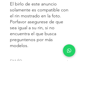
El birlo de este anuncio
solamente es compatible con
el rin mostrado en la foto.
Porfavor asegurese de que
sea igual a su rin, si no
encuentra el que busca
preguntenos por más
modelos.
ENVÍO
Envío gratis
a toda la república
FORMAS DE PAGO
mexicana.
Reciba sus birlos al siguiente día hábil
Para pagar agrega al carrito y luego
FACTURACIÓN E IMPUESTOS
o 2 días hábiles como máximo.
procede con la compra.
Enviamos por:
DHL, FEDEX,
Te dará las siguientes opciones
ESTAFETA, REDPACK.
Los precios mostrados incluyen IVA.
POLÍTICA DE DEVOLUCIÓN.
1.- Depósito o transferencia.
Para esto