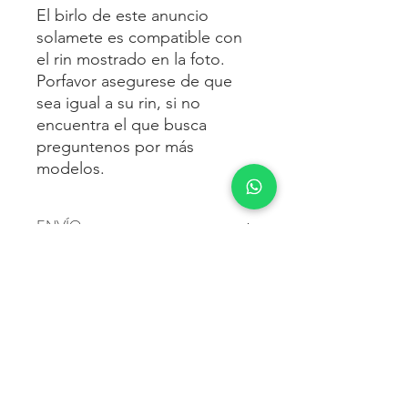
El birlo de este anuncio
solamete es compatible con
el rin mostrado en la foto.
Porfavor asegurese de que
sea igual a su rin, si no
encuentra el que busca
preguntenos por más
modelos.
ENVÍO
Envío gratis
a toda la república
FORMAS DE PAGO
mexicana.
Reciba sus birlos al siguiente día hábil
Para pagar agrega al carrito y luego
FACTURACIÓN E IMPUESTOS
o 2 días hábiles como máximo.
procede con la compra.
Enviamos por:
DHL, FEDEX,
Te dará las siguientes opciones
ESTAFETA, REDPACK.
Los precios mostrados incluyen IVA.
POLÍTICA DE DEVOLUCIÓN.
1.- Depósito o transferencia.
Para esto