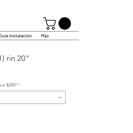
Guía instalación
Más
) rin 20"
por $250?
*