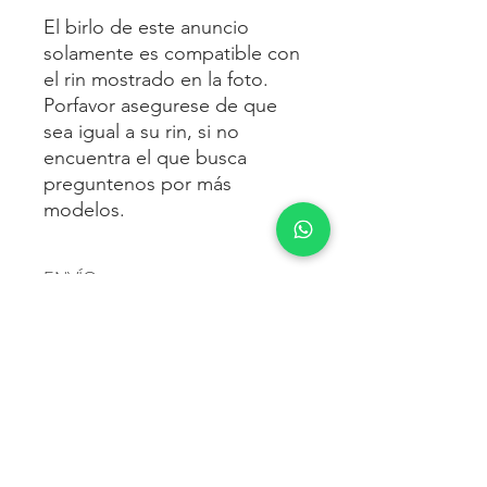
El birlo de este anuncio
solamente es compatible con
el rin mostrado en la foto.
Porfavor asegurese de que
sea igual a su rin, si no
encuentra el que busca
preguntenos por más
modelos.
ENVÍO
Envío gratis
a toda la república
FORMAS DE PAGO
mexicana.
Reciba sus birlos al siguiente día hábil
Para pagar agrega al carrito y luego
FACTURACIÓN E IMPUESTOS
o 2 días hábiles como máximo.
procede con la compra.
Enviamos por:
DHL, FEDEX,
Te dará las siguientes opciones
ESTAFETA, REDPACK.
Los precios mostrados incluyen IVA.
POLÍTICA DE DEVOLUCIÓN.