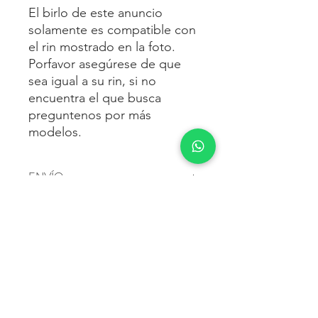
El birlo de este anuncio
solamente es compatible con
el rin mostrado en la foto.
Porfavor asegúrese de que
sea igual a su rin, si no
encuentra el que busca
preguntenos por más
modelos.
ENVÍO
Envío gratis
a toda la república
FORMAS DE PAGO
mexicana.
Reciba sus birlos al siguiente día hábil
Para pagar agrega al carrito y luego
FACTURACIÓN E IMPUESTOS
o 2 días hábiles como máximo.
procede con la compra.
Enviamos por:
DHL, FEDEX,
Te dará las siguientes opciones
ESTAFETA, REDPACK.
Los precios mostrados incluyen IVA.
POLÍTICA DE DEVOLUCIÓN.
1.- Depósito o transferencia.
Para esto