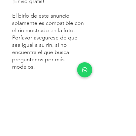
¡Envío gratis!
El birlo de este anuncio
solamente es compatible con
el rin mostrado en la foto.
Porfavor asegurese de que
sea igual a su rin, si no
encuentra el que busca
preguntenos por más
modelos.
ENVÍO
Envío gratis
a toda la república
FORMAS DE PAGO
mexicana.
Reciba sus birlos al siguiente día hábil
Para pagar agrega al carrito y luego
FACTURACIÓN E IMPUESTOS
o 2 días hábiles como máximo.
procede con la compra.
Enviamos por:
DHL, FEDEX,
Te dará las siguientes opciones