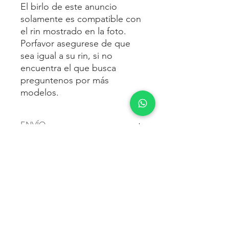
El birlo de este anuncio
solamente es compatible con
el rin mostrado en la foto.
Porfavor asegurese de que
sea igual a su rin, si no
encuentra el que busca
preguntenos por más
modelos.
ENVÍO
Envío gratis
a toda la república
FORMAS DE PAGO
mexicana.
Reciba sus birlos al siguiente día hábil
Para pagar agrega al carrito y luego
FACTURACIÓN E IMPUESTOS
o 2 días hábiles como máximo.
procede con la compra.
Enviamos por:
DHL, FEDEX,
Te dará las siguientes opciones
ESTAFETA, REDPACK.
Los precios mostrados incluyen IVA.
POLÍTICA DE DEVOLUCIÓN.
1.- Depósito o transferencia.
Para esto