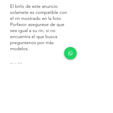
El birlo de este anuncio
solamete es compatible con
el rin mostrado en la foto.
Porfavor asegurese de que
sea igual a su rin, si no
encuentra el que busca
preguntenos por más
modelos.
ENVÍO
Envío gratis
a toda la república
FORMAS DE PAGO
mexicana.
Reciba sus birlos al siguiente día hábil
Para pagar agrega al carrito y luego
FACTURACIÓN E IMPUESTOS
o 2 días hábiles como máximo.
procede con la compra.
Enviamos por:
DHL, FEDEX,
Te dará las siguientes opciones
ESTAFETA, REDPACK.
Los precios mostrados incluyen IVA.
POLÍTICA DE DEVOLUCIÓN.