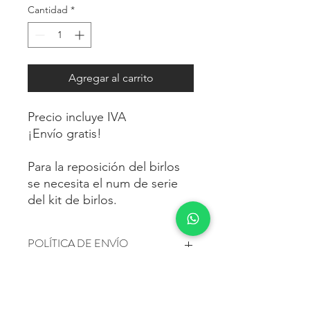
Cantidad
*
Agregar al carrito
Precio incluye IVA
¡Envío gratis!
Para la reposición del birlos
se necesita el num de serie
del kit de birlos.
POLÍTICA DE ENVÍO
Envío gratis a toda la republica
IMPUESTOS
mexicana.