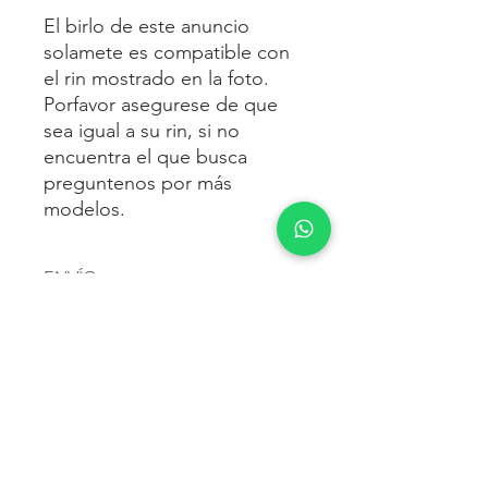
El birlo de este anuncio
solamete es compatible con
el rin mostrado en la foto.
Porfavor asegurese de que
sea igual a su rin, si no
encuentra el que busca
preguntenos por más
modelos.
ENVÍO
Envío gratis
a toda la república
FORMAS DE PAGO
mexicana.
Reciba sus birlos al siguiente día hábil
Para pagar agrega al carrito y luego
FACTURACIÓN E IMPUESTOS
o 2 días hábiles como máximo.
procede con la compra.
Enviamos por:
DHL, FEDEX,
Te dará las siguientes opciones
ESTAFETA, REDPACK.
Los precios mostrados incluyen IVA.
POLÍTICA DE DEVOLUCIÓN.