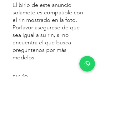
El birlo de este anuncio
solamete es compatible con
el rin mostrado en la foto.
Porfavor asegurese de que
sea igual a su rin, si no
encuentra el que busca
preguntenos por más
modelos.
ENVÍO
Envío gratis
a toda la república
FORMAS DE PAGO
mexicana.
Reciba sus birlos al siguiente día hábil
Para pagar agrega al carrito y luego
FACTURACIÓN E IMPUESTOS
o 2 días hábiles como máximo.
procede con la compra.
Enviamos por:
DHL, FEDEX,
Te dará las siguientes opciones
ESTAFETA, REDPACK.
Los precios mostrados incluyen IVA.
POLÍTICA DE DEVOLUCIÓN.
1.- Depósito o transferencia.
Para esto