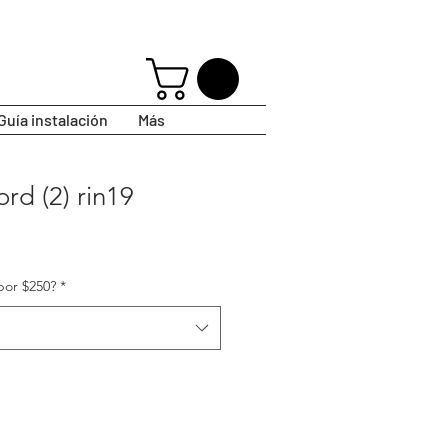
Guía instalación
Más
d (2) rin19
por $250?
*