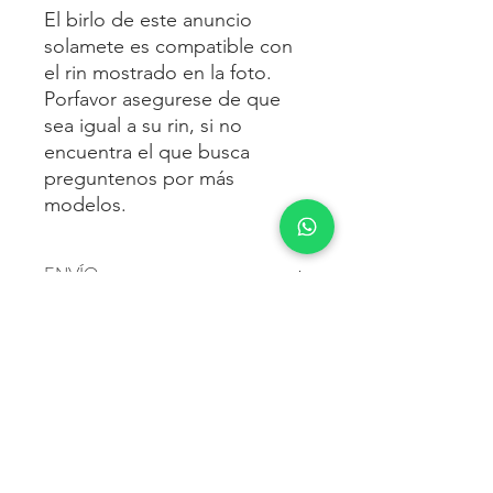
El birlo de este anuncio
solamete es compatible con
el rin mostrado en la foto.
Porfavor asegurese de que
sea igual a su rin, si no
encuentra el que busca
preguntenos por más
modelos.
ENVÍO
Envío gratis
a toda la república
FORMAS DE PAGO
mexicana.
Reciba sus birlos al siguiente día hábil
Para pagar agrega al carrito y luego
FACTURACIÓN E IMPUESTOS
o 2 días hábiles como máximo.
procede con la compra.
Enviamos por:
DHL, FEDEX,
Te dará las siguientes opciones
ESTAFETA, REDPACK.
Los precios mostrados incluyen IVA.
POLÍTICA DE DEVOLUCIÓN.
1.- Depósito o transferencia.
Para esto