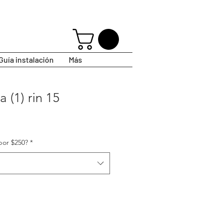
Guía instalación
Más
a (1) rin 15
por $250?
*