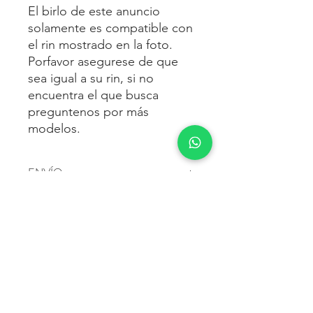
El birlo de este anuncio
solamente es compatible con
el rin mostrado en la foto.
Porfavor asegurese de que
sea igual a su rin, si no
encuentra el que busca
preguntenos por más
modelos.
ENVÍO
Envío gratis
a toda la república
FORMAS DE PAGO
mexicana.
Reciba sus birlos al siguiente día hábil
Para pagar agrega al carrito y luego
FACTURACIÓN E IMPUESTOS
o 2 días hábiles como máximo.
procede con la compra.
Enviamos por:
DHL, FEDEX,
Te dará las siguientes opciones
ESTAFETA, REDPACK.
Los precios mostrados incluyen IVA.
POLÍTICA DE DEVOLUCIÓN.
1.- Depósito o transferencia.
Para esto