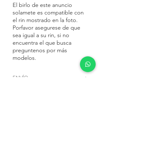
El birlo de este anuncio
solamete es compatible con
el rin mostrado en la foto.
Porfavor asegurese de que
sea igual a su rin, si no
encuentra el que busca
preguntenos por más
modelos.
ENVÍO
Envío gratis
a toda la república
FORMAS DE PAGO
mexicana.
Reciba sus birlos al siguiente día hábil
Para pagar agrega al carrito y luego
FACTURACIÓN E IMPUESTOS
o 2 días hábiles como máximo.
procede con la compra.
Enviamos por:
DHL, FEDEX,
Te dará las siguientes opciones
ESTAFETA, REDPACK.
Los precios mostrados incluyen IVA.
POLÍTICA DE DEVOLUCIÓN.
1.- Depósito o transferencia.
Para esto