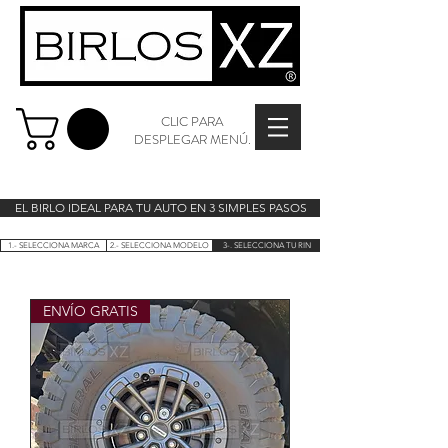
CLIC PARA
DESPLEGAR MENÚ.
EL BIRLO IDEAL PARA TU AUTO EN 3 SIMPLES PASOS
1.- SELECCIONA MARCA
2.- SELECCIONA MODELO
3-. SELECCIONA TU RIN
ENVÍO GRATIS