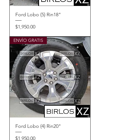
Ford Lobo (5) Rin18"
Precio
$1,950.00
ENVÍO GRATIS
Ford Lobo (4) Rin20"
Precio
$1,950.00