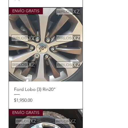
ENVÍO GRATIS
Ford Lobo (3) Rin20"
Precio
$1,950.00
ENVÍO GRATIS