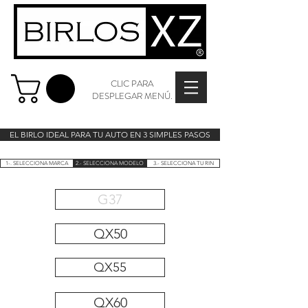
CLIC PARA
DESPLEGAR MENÚ.
EL BIRLO IDEAL PARA TU AUTO EN 3 SIMPLES PASOS
1-. SELECCIONA MARCA
2.- SELECCIONA MODELO
3.- SELECCIONA TU RIN
G37
QX50
QX55
QX60