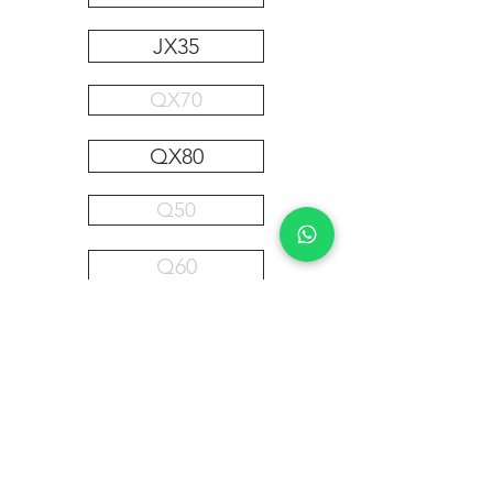
JX35
QX70
QX80
Q50
Q60
M56
Q70
QX56
¿No encontraste lo que buscabas? Contactanos haciendo clic aquí.