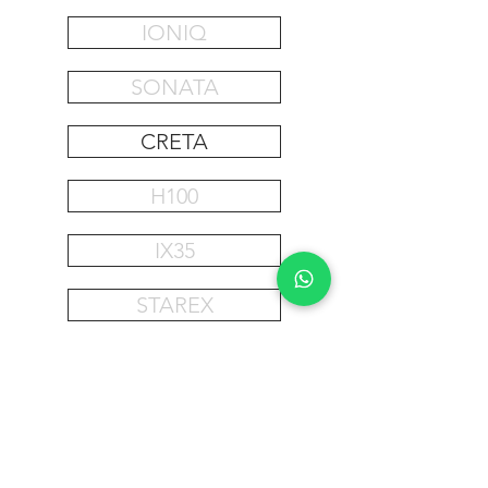
IONIQ
SONATA
CRETA
H100
IX35
STAREX
ELENTRA
i10
SANTA FE