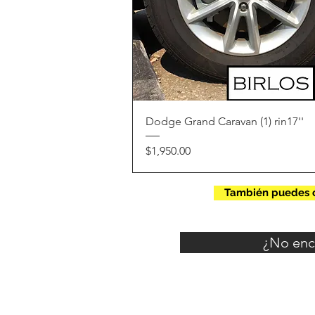
Vista rápida
Dodge Grand Caravan (1) rin17''
Precio
$1,950.00
También puedes c
¿No enc