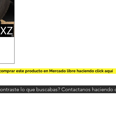
omprar este producto en Mercado libre haciendo click aquí
ontraste lo que buscabas? Contactanos haciendo cl