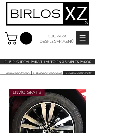
CLIC PARA
DESPLEGAR MENÚ.
EL BIRLO IDEAL PARA TU AUTO EN 3 SIMPLES PASOS
1.- SELECCIONA MARCA
2.- SELECCIONA MODELO
3-. SELECCIONA TU RIN
ENVÍO GRATIS