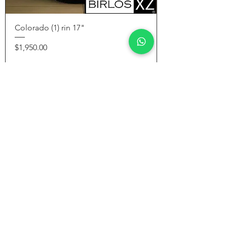
Colorado (1) rin 17"
Precio
$1,950.00
ENVÍO GRATIS