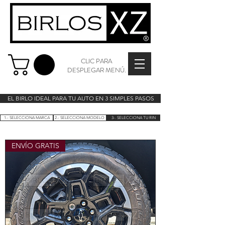
CLIC PARA
DESPLEGAR MENÚ.
EL BIRLO IDEAL PARA TU AUTO EN 3 SIMPLES PASOS
1.- SELECCIONA MARCA
2.- SELECCIONA MODELO
3-. SELECCIONA TU RIN
ENVÍO GRATIS