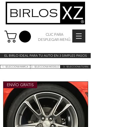
CLIC PARA
DESPLEGAR MENÚ.
EL BIRLO IDEAL PARA TU AUTO EN 3 SIMPLES PASOS
1.- SELECCIONA MARCA
2.- SELECCIONA MODELO
3-. SELECCIONA TU RIN
ENVÍO GRATIS