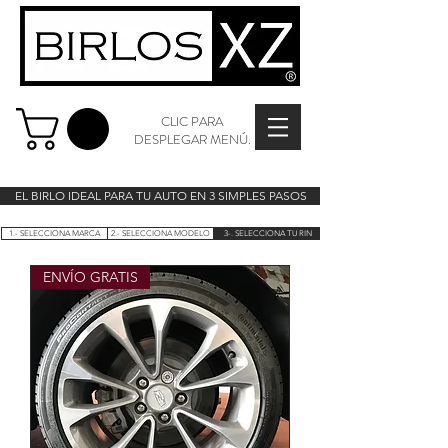
CLIC PARA
DESPLEGAR MENÚ.
EL BIRLO IDEAL PARA TU AUTO EN 3 SIMPLES PASOS
1.- SELECCIONA MARCA
2.- SELECCIONA MODELO
3-. SELECCIONA TU RIN
ENVÍO GRATIS